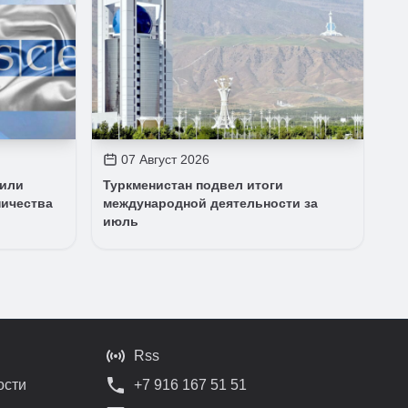
07 Август 2026
дили
Туркменистан подвел итоги
ничества
международной деятельности за
июль
Rss
ости
+7 916 167 51 51