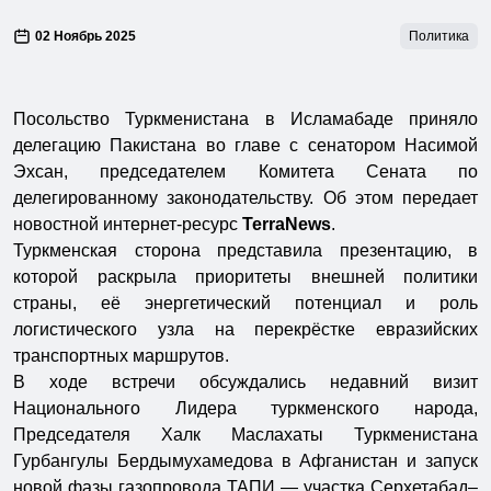
02 Ноябрь 2025
Политика
Посольство Туркменистана в Исламабаде приняло
делегацию Пакистана во главе с сенатором Насимой
Эхсан, председателем Комитета Сената по
делегированному законодательству. Об этом передает
новостной интернет-ресурс
TerraNews
.
Туркменская сторона представила презентацию, в
которой раскрыла приоритеты внешней политики
страны, её энергетический потенциал и роль
логистического узла на перекрёстке евразийских
транспортных маршрутов.
В ходе встречи обсуждались недавний визит
Национального Лидера туркменского народа,
Председателя Халк Маслахаты Туркменистана
Гурбангулы Бердымухамедова в Афганистан и запуск
новой фазы газопровода ТАПИ — участка Серхетабад–