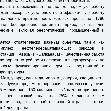
ная поставка «голубого топлива» потребителям.
 велаята обеспечивают не только надежную работу
окомпрессорных установок, но и эффективную работу
 давления, протяженность которых превышает 1780
оляет бесперебойно поставлять природный газ для
ономики, включая энергетический, промышленный и
яется стратегически важным объектам, таким как
комплекс нефтеперерабатывающих заводов и
станции «Аваза» и «Балканабат». Качественная работа
влетворяет потребности населения в энергоресурсах, но
льному функционированию крупных предприятий и
фраструктуры.
 Международного года мира и доверия, специалисты
zakdyryş» продемонстрировали значительные успехи,
 5 миллиардов 150 миллионов кубометров природного
ль, превышающий план на 25%, является ярким
ности и надежности работы газовой отрасли, которая
рой для страны.