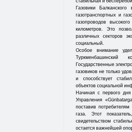
стабильная и бесперебой
Газовики Балканского
газотранспортных и газ
газопроводов высокого
километров. Это позв
различных секторов эк
социальный.
Особое внимание удел
Туркменбашинский 
Государственные электро
газовиков не только удо
и способствует стаби
объектов социальной ин
Начиная с первого дня
Управления «Günbatarga
поставив потребителям
газа. Этот показате
свидетельством стабиль
остается важнейшей опо