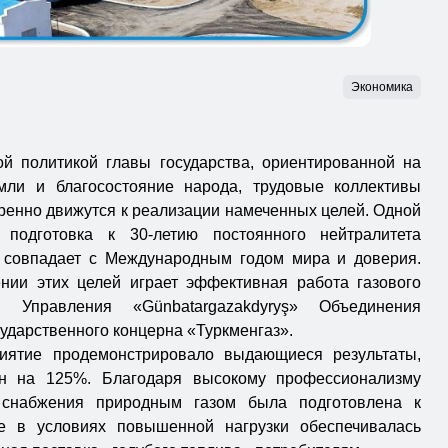
Экономика
й политикой главы государства, ориентированной на
мли и благосостояние народа, трудовые коллективы
ренно движутся к реализации намеченных целей. Одной
 подготовка к 30-летию постоянного нейтралитета
й совпадает с Международным годом мира и доверия.
нии этих целей играет эффективная работа газового
, Управления «Günbatargazakdyryş» Объединения
ударственного концерна «Туркменгаз».
иятие продемонстрировало выдающиеся результаты,
н на 125%. Благодаря высокому профессионализму
а снабжения природным газом была подготовлена к
е в условиях повышенной нагрузки обеспечивалась