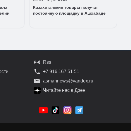
тила
Казахстанские товары получат
елий
постоянную площадку в Ашхабаде
Rss
ости
+7 916 167 51 51
asmannews@yandex.ru
Читайте нас в Дзен