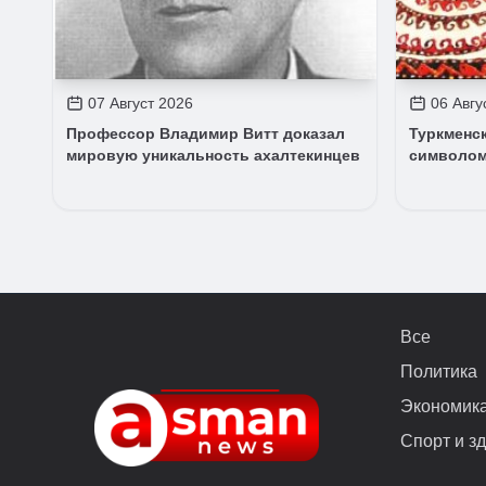
07 Август 2026
06 Авгу
Профессор Владимир Витт доказал
Туркменс
мировую уникальность ахалтекинцев
символом
Все
Политика
Экономик
Спорт и з