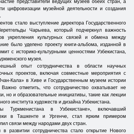
частие представители ведущих музеев обеих стран, а
сти цифровизации музейной деятельности и создания
.
нтов стало выступление директора Государственного
еретгельды Чарыева, который подчеркнул важность
тов укрепления культурных связей и обмена между
ние было уделено проекту книги-альбома, изданной в
омит с историко-культурными ценностями Узбекистана,
уркменского музея.
пешный опыт сотрудничества в области научных
очных проектов, включая совместные мероприятия с
чан-Кала» в Хиве и Государственным музеем истории
 Важно отметить, что сотрудничество охватывает не
и, но и образовательные инициативы, такие как лекции
ного института художеств и дизайна Узбекистана.
ы Туркменистана в Узбекистане», включавший
авки в Ташкенте и Ургенче, стал ярким примером
илил связи между народами двух стран.
в развитии сотрудничества стало открытие Нового