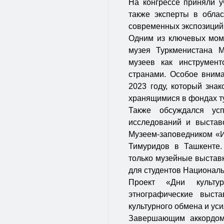
На конгрессе приняли у
также эксперты в обла
современных экспозиций
Одним из ключевых моме
музея Туркменистана М
музеев как инструмен
странами. Особое внима
2023 году, который знак
хранящимися в фондах т
Также обсуждался ус
исследований и выстав
Музеем-заповедником «И
Тимуридов в Ташкенте.
только музейные выставк
для студентов Националь
Проект «Дни культур
этнографические выст
культурного обмена и ус
Завершающим аккордом 