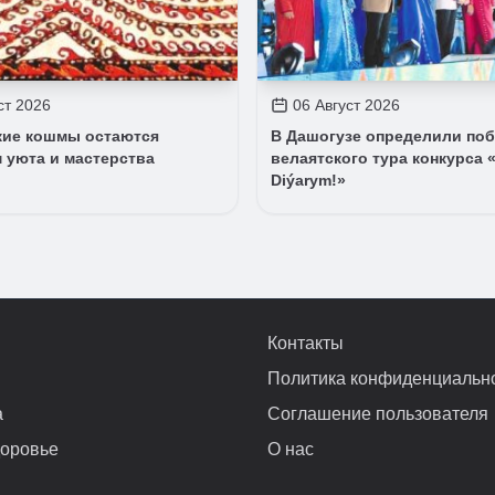
ст 2026
06 Август 2026
кие кошмы остаются
В Дашогузе определили по
 уюта и мастерства
велаятского тура конкурса «
Diýarym!»
Контакты
Политика конфиденциальн
а
Соглашение пользователя
доровье
О нас