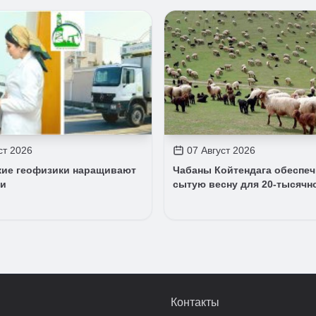
ст 2026
07 Август 2026
кие геофизики наращивают
Чабаны Койтендага обеспе
ли
сытую весну для 20-тысячн
Контакты