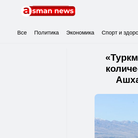
Все
Политика
Экономика
Спорт и здор
«Туркм
количе
Ашха