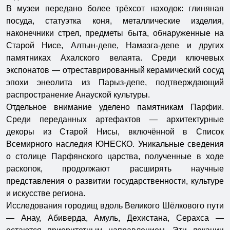
В музеи передано более трёхсот находок: глиняная
посуда, статуэтка коня, металлические изделия,
наконечники стрел, предметы быта, обнаруженные на
Старой Нисе, Алтын-депе, Намазга-депе и других
памятниках Ахалского велаята. Среди ключевых
экспонатов — отреставрированный керамический сосуд
эпохи энеолита из Парыз-депе, подтверждающий
распространение Анауской культуры.
Отдельное внимание уделено памятникам Парфии.
Среди переданных артефактов — архитектурные
декоры из Старой Нисы, включённой в Список
Всемирного наследия ЮНЕСКО. Уникальные сведения
о столице Парфянского царства, полученные в ходе
раскопок, продолжают расширять научные
представления о развитии государственности, культуре
и искусстве региона.
Исследования городищ вдоль Великого Шёлкового пути
— Анау, Абиверда, Амуль, Дехистана, Серахса —