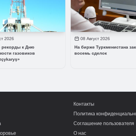
ст 2026
08 Август 2026
 рекорды к Дню
На бирже Туркменистана за
мости газовиков
восемь сделок
zçykaryş»
Контакты
Политика конфиденциальн
а
Соглашение пользователя
доровье
О нас