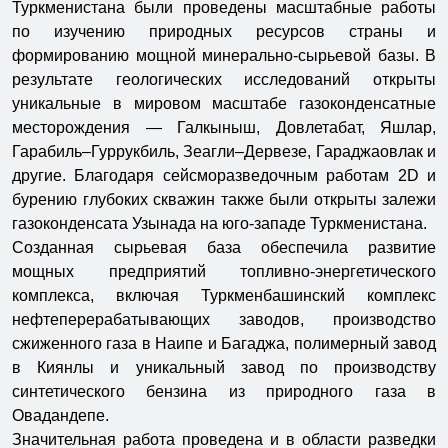
Туркменистана были проведены масштабные работы
по изучению природных ресурсов страны и
формированию мощной минерально-сырьевой базы. В
результате геологических исследований открыты
уникальные в мировом масштабе газоконденсатные
месторождения — Галкыныш, Довлетабат, Яшлар,
Гарабиль–Гуррукбиль, Зеагли–Дервезе, Гараджаовлак и
другие. Благодаря сейсморазведочным работам 2D и
бурению глубоких скважин также были открыты залежи
газоконденсата Узынада на юго-западе Туркменистана.
Созданная сырьевая база обеспечила развитие
мощных предприятий топливно-энергетического
комплекса, включая Туркменбашинский комплекс
нефтеперерабатывающих заводов, производство
сжиженного газа в Наипе и Багаджа, полимерный завод
в Киянлы и уникальный завод по производству
синтетического бензина из природного газа в
Овадандепе.
Значительная работа проведена и в области разведки