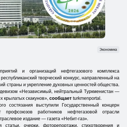
Экономика
приятий и организаций нефтегазового комплекса
республиканский творческий конкурс, направленный на
ий страны и укрепление духовных ценностей общества.
 девизом «Независимый, нейтральный Туркменистан —
х крылатых скакунов»,
сообщает
turkmenportal.
ого состязания выступили Государственный концерн
ет профсоюзов работников нефтегазовой отрасли
отраслевое издание — газета «Небит-газ».
 статьи, очерки, фоторепортажи, стихотворения и