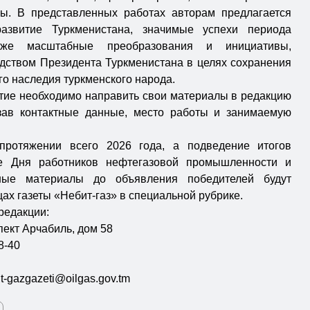
зы. В представленных работах авторам предлагается
развитие Туркменистана, значимые успехи периода
кже масштабные преобразования и инициативы,
дством Президента Туркменистана в целях сохранения
о наследия туркменского народа.
ие необходимо направить свои материалы в редакцию
азав контактные данные, место работы и занимаемую
протяжении всего 2026 года, а подведение итогов
не Дня работников нефтегазовой промышленности и
сные материалы до объявления победителей будут
цах газеты «Небит-газ» в специальной рубрике.
редакции:
спект Арчабиль, дом 58
8-40
t-gazgazeti@oilgas.gov.tm