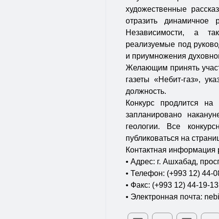
художественные расска
отразить динамичное 
Независимости, а та
реализуемые под руково
и приумножения духовног
Желающим принять участ
газеты «Небит-газ», ук
должность.
Конкурс продлится на 
запланировано накану
геологии. Все конкур
публиковаться на страни
Контактная информация 
• Адрес: г. Ашхабад, про
• Телефон: (+993 12) 44-0
• Факс: (+993 12) 44-19-13
• Электронная почта: nebi