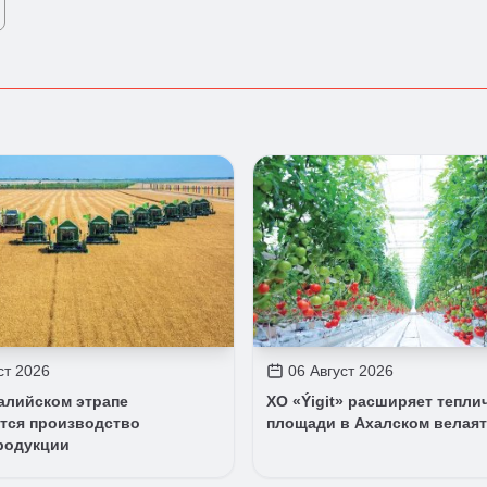
ст 2026
06 Август 2026
алийском этрапе
ХО «Ýigit» расширяет тепли
тся производство
площади в Ахалском велаят
родукции