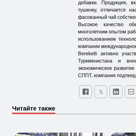
добавки. Продукция, в
тушенку, отличается н
фасованный чай собстве
Высокое качество об
многолетним опытом рабо
использованием технол
компании международное
Bereketli активно уча
Туркменистана и вно
экономическое развитие
СППТ, компания подтверд
Читайте также