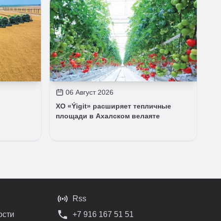
06 Август 2026
ХО «Ýigit» расширяет тепличные
площади в Ахалском велаяте
Rss
ости
+7 916 167 51 51