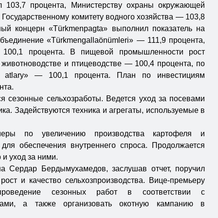
ил 103,7 процента, Министерству охраны окружающей
 Государственному комитету водного хозяйства — 103,8
ный концерн «Türkmenpagta» выполнил показатель на
бъединение «Türkmengallaönümleri» — 111,9 процента,
 100,1 процента. В пищевой промышленности рост
в животноводстве и птицеводстве — 100,4 процента, по
 atlary» — 100,1 процента. План по инвестициям
нта.
я сезонные сельхозработы. Ведется уход за посевами
ка. Задействуются техника и агрегаты, используемые в
еры по увеличению производства картофеля и
 для обеспечения внутреннего спроса. Продолжается
 и уход за ними.
на Сердар Бердымухамедов, заслушав отчет, поручил
рост и качество сельхозпроизводства. Вице-премьеру
проведение сезонных работ в соответствии с
мами, а также организовать окотную кампанию в