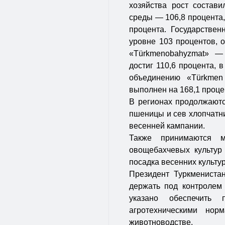
хозяйства рост состав
среды — 106,8 процента,
процента. Государствен
уровне 103 процентов, о
«Türkmenobahyzmat» —
достиг 110,6 процента, 
объединению «Türkmen
выполнен на 168,1 проце
В регионах продолжаютс
пшеницы и сев хлопчатни
весенней кампании.
Также принимаются м
овощебахчевых культур
посадка весенних культур
Президент Туркмениста
держать под контролем 
указано обеспечить 
агротехническими нор
животноводстве.