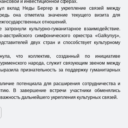
инансовой и инвестиционной сферах.
нул вклад Неды Бергер в укрепление связей между
редь она отметила значение текущего визита для
ежгосударственных отношений.
е затронули культурно-гуманитарное взаимодействие.
-австрийского симфонического оркестра «Galkynyş»,
дставителей двух стран и способствует культурному
нула, что коллектив, созданный по инициативе
уркменского народа, служит связующим звеном между
выразила признательность за поддержку гуманитарных
аличие потенциала для расширения сотрудничества и
итию. В завершение встречи участники обменялись
важность дальнейшего укрепления культурных связей.