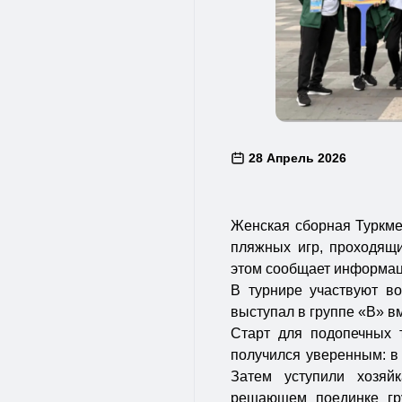
28 Апрель 2026
Женская сборная Туркме
пляжных игр, проходящи
этом сообщает информац
В турнире участвуют во
выступал в группе «В» в
Старт для подопечных
получился уверенным: в 
Затем уступили хозяй
решающем поединке гру