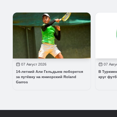
07 Август 2026
07 Авгу
14-летний Али Гельдыев поборется
В Туркмен
за путёвку на юниорский Roland
круг фут
Garros