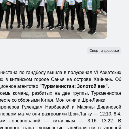
Спорт и здоровье
нистана по гандболу вышла в полуфинал VI Азиатских
х в китайском городе Санья на острове Хайнань. Об
ионное агентство
"Туркменистан: Золотой век"
.
семь команд, разбитых на две группы. Туркменистан
месте со сборными Китая, Монголии и Шри-Ланки.
 тренеров Гулендам Нарбаевой и Марины Дивановой
первом матче они разгромили Шри-Ланку — 12:10, 8:4.
кам соревнований — китаянкам — 3:16, 13:22. В
ппового этапа туркменские гандболистки в упорной