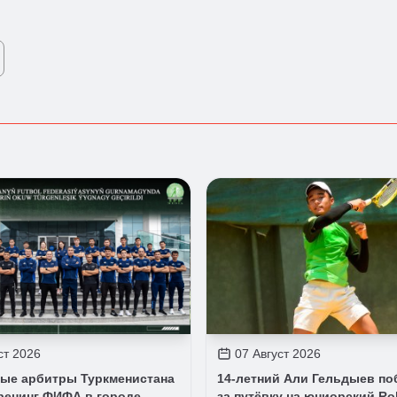
ст 2026
07 Август 2026
ые арбитры Туркменистана
14-летний Али Гельдыев по
ренинг ФИФА в городе
за путёвку на юниорский Ro