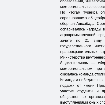
образования, Универсиад
межрегиональные соревн
По итогам турнира оп
соревнованиях общеобра
сборная Ашхабада. Сред
оспаривались награды в
агропромышленной сре
зачёте по 21 виду с
государственного инс
правоохранительных с
Министерства внутренних
8 дисциплинам — сбор
межрегиональном прот
оказалась команда столи
Командам-победительниц
подарки от имени Пре
участие студенты и пр
общественных организ
выступлениями юных спо