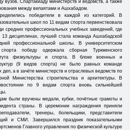
у вузов, Спартакиаду министерств и ведомств, а также
ования между велаятами и Ашхабадом.
ределились победители в каждой из категорий. В
зовательных школ по 11 видам спорта первенствовала
и средних профессиональных учебных заведений, где
 13 дисциплинах, лучшей стала команда Ашхабадской
дней профессиональной школы. В университетском
порта победу одержала сборная Туркменского
титута физкультуры и спорта. В блоке военных и
труктур (9 видов спорта) не было равных команде
 дел, а в зачёте министерств и отраслевых ведомств по
ной Министерства строительства и архитектуры. В
ивостоянии по 9 видам спорта вновь сильнейшей
цы.
ам были вручены медали, кубки, почётные грамоты и
зидента страны. В церемонии награждения приняли
еподаватели, тренеры, болельщики, представители
аций и СМИ. Завершился праздник показательными
ртсменов Главного управления по физической культуре