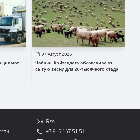
07 Август 2026
ращивают
Чабаны Койтендага обеспечивают
сытую весну для 20-тысячного стада
Rss
ости
+7 916 167 51 51