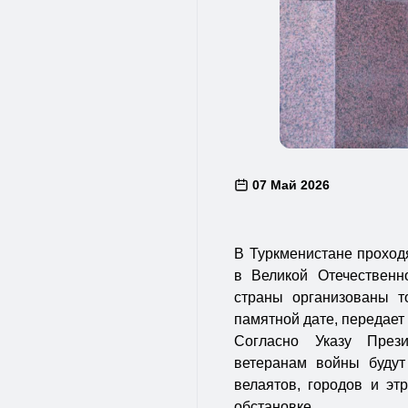
07 Май 2026
В Туркменистане проход
в Великой Отечественн
страны организованы т
памятной дате, передае
Согласно Указу През
ветеранам войны буду
велаятов, городов и эт
обстановке.