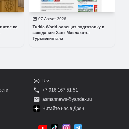
07 Август 2026
иятие ко
Turkic World освещит подготовку к
а
заседанию Халк Маслахаты
Туркменистана
Rss
ости
+7 916 167 51 51
asmannews@yandex.ru
Читайте нас в Дзен