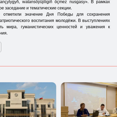
ançylygyň, watansöýüjiligiň öçmez nusgasy». В рамках
е заседание и тематические секции.
и отметили значение Дня Победы для сохранения
патриотического воспитания молодёжи. В выступлениях
ть мира, гуманистических ценностей и уважения к
ния.