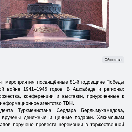
Общество
ят мероприятия, посвящённые 81-й годовщине Победы
ой войне 1941–1945 годов. В Ашхабаде и регионах
оржества, конференции и выставки, приуроченные к
т информационное агентство
TDH
.
идента Туркменистана Сердара Бердымухамедова,
т вручены денежные и ценные подарки. Хякимликам
рапов поручено провести церемонии в торжественной