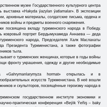
рственном музее Государственного культурного центра
 выставка «Hakyda ýazylan ýatlamalar». В экспозиции
и, архивные материалы, солдатские письма, ордена и
ников войны и предметы военного снаряжения.
ки посвящена вкладу туркменского народа в Победу.
еть ковровый портрет Бердымухамеда Аннаева — деда
туркменского народа, Председателя Халк Маслахаты
да Президента Туркменистана, а также фотографии
еников тыла.
зывает о туркменских женщинах, которые в годы войны
ощи фронту украшения, одежду и другие необходимые
ка «Gahrymanlarymyza hormat» открылась и в
изобразительных искусств Туркменистана. В неё вошли
жников и скульпторов, посвящённые героизму народа в
ркменском государственном институте экономики и
научно-практическая конференция «Beýik Ýeňiş – baky