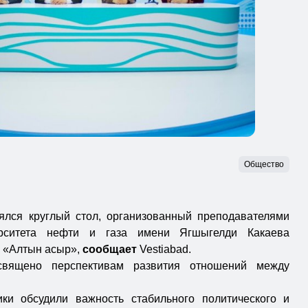
Общество
ялся круглый стол, организованный преподавателями
ерситета нефти и газа имени Ягшыгелди Какаева
м «Алтын асыр»,
сообщает
Vestiabad.
священо перспективам развития отношений между
ики обсудили важность стабильного политического и