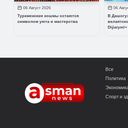
06 Август 2026
06 Авгу
Туркменские кошмы остаются
В Дашогу
символом уюта и мастерства
велаятско
Diýarym!»
Все
Политика
Экономик
Спорт и з