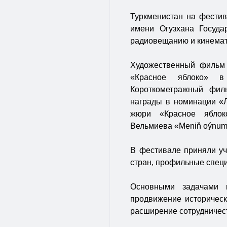
Туркменистан на фести
имени Огузхана Госуда
радиовещанию и кинемат
Художественный фильм 
«Красное яблоко» в
Короткометражный филь
награды в номинации «
жюри «Красное яблок
Вельмиева «Meniň oýnum
В фестивале приняли уч
стран, профильные специ
Основными задачами к
продвижение историческо
расширение сотрудничест