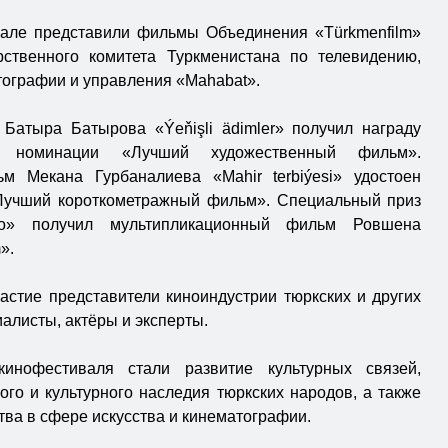
вале представили фильмы Объединения «Türkmenfilm»
рственного комитета Туркменистана по телевидению,
ографии и управления «Mahabat».
Батыра Батырова «Ýeňişli ädimler» получил награду
 номинации «Лучший художественный фильм».
м Мекана Гурбаналиева «Mahir terbiýesi» удостоен
Лучший короткометражный фильм». Специальный приз
о» получил мультипликационный фильм Ровшена
».
астие представители киноиндустрии тюркских и других
алисты, актёры и эксперты.
инофестиваля стали развитие культурных связей,
го и культурного наследия тюркских народов, а также
ва в сфере искусства и кинематографии.