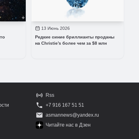
13 Июнь 2026
то
Редкие синие бриллианты проданы
на Christie’s более чем за $8 млн
Rss
ости
+7 916 167 51 51
asmannews@yandex.ru
Читайте нас в Дзен