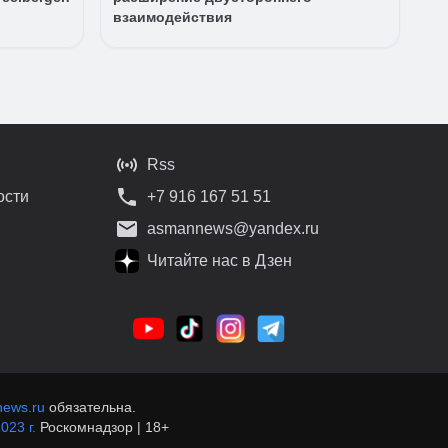
взаимодействия
Rss
ости
+7 916 167 51 51
asmannews@yandex.ru
Читайте нас в Дзен
ews.ru
обязательна.
023 г.
Роскомнадзор | 18+