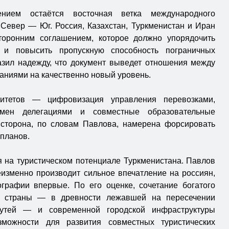
ением остаётся восточная ветка международного
 Север — Юг. Россия, Казахстан, Туркменистан и Иран
торонним соглашением, которое должно упорядочить
в и повысить пропускную способность пограничных
зил надежду, что документ выведет отношения между
ниями на качественно новый уровень.
итетов — цифровизация управления перевозками,
бмен делегациями и совместные образовательные
 сторона, по словам Павлова, намерена форсировать
планов.
я на туристическом потенциале Туркменистана. Павлов
еизменно производит сильное впечатление на россиян,
графии впервые. По его оценке, сочетание богатого
ия страны — в древности лежавшей на пересечении
утей — и современной городской инфраструктуры
зможности для развития совместных туристических