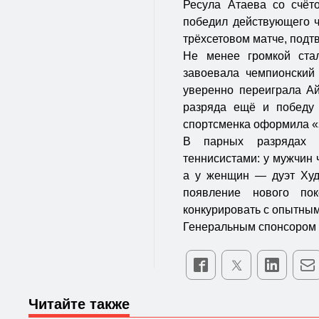
Ресула Атаева со счёто
победил действующего 
трёхсетовом матче, подт
Не менее громкой стал
завоевала чемпионский
уверенно переиграла Ай
разряда ещё и победу
спортсменка оформила «з
В парных разрядах 
теннисистами: у мужчин
а у женщин — дуэт Худ
появление нового по
конкурировать с опытны
Генеральным спонсором 
Читайте также