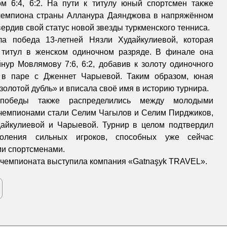
м 6:4, 6:2. На пути к титулу юный спортсмен также
чемпиона страны Алланура Даянджова в напряжённом
вердив свой статус новой звезды туркменского тенниса.
а победа 13-летней Нязли Худайкулиевой, которая
 титул в женском одиночном разряде. В финале она
нур Мовлямову 7:6, 6:2, добавив к золоту одиночного
 в паре с Дженнет Чарыевой. Таким образом, юная
олотой дубль» и вписала своё имя в историю турнира.
победы также распределились между молодыми
 чемпионами стали Селим Чагылов и Селим Пирджиков,
айкулиевой и Чарыевой. Турнир в целом подтвердил
коления сильных игроков, способных уже сейчас
ми спортсменами.
чемпионата выступила компания «Gatnaşyk TRAVEL».