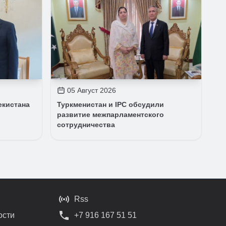
05 Август 2026
екистана
Туркменистан и IPC обсудили
развитие межпарламентского
сотрудничества
Rss
ости
+7 916 167 51 51