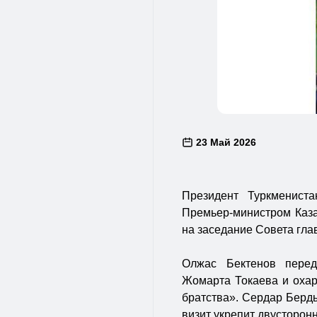
23 Май 2026
Президент Туркменист
Премьер-министром Каз
на заседание Совета гла
Олжас Бектенов перед
Жомарта Токаева и охар
братства». Сердар Берды
визит укрепит двусторонн