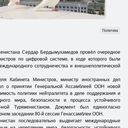
Политика
менистана Сердар Бердымухамедов провёл очередное
нистров по цифровой системе, в ходе которого были
еждународного сотрудничества и внешнеполитической
еля Кабинета Министров, министр иностранных дел
л о принятии Генеральной Ассамблеей ООН новой
имость политики нейтралитета в деле поддержания и
дного мира, безопасности и процесса устойчивого
анной Туркменистаном. Документ был единогласно
рном заседании 80-й сессии Генассамблеи ООН.
енистан последовательно выдвигает международные
ные на укрепление мира, безопасности, устойчивого