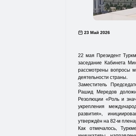
23 Май 2026
22 мая Президент Турк
заседание Кабинета Ми
рассмотрены вопросы м
деятельности страны.
Заместитель Председат
Рашид Мередов доложи
Резолюции «Роль и знач
укрепления междунаро
развития», иницииров
утверждён на 82-м плена
Как отмечалось, Туркм
инициативы, направлен