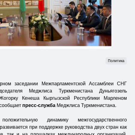
Политика
рном заседании Межпарламентской Ассамблеи СНГ
седателя Меджлиса Туркменистана Дуньягозель
Жогорку Кенеша Кыргызской Республики Марленом
 сообщает
пресс-служба
Меджлиса Туркменистана.
оложительную динамику межгосударственного
 развивается при поддержке руководства двух стран как
е, так и на площадках международных организаций.