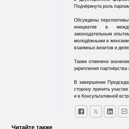
Подчёркнута роль парлам
Обсуждены перспективы 
инициатив в междун
законодательным опытом
молодёжными и женскими
взаимных визитов и дел
Также отмечено значени
укрепления партнёрства 
В завершение Председа
сторону принять участи
и в Консультативной вст
Читайте также