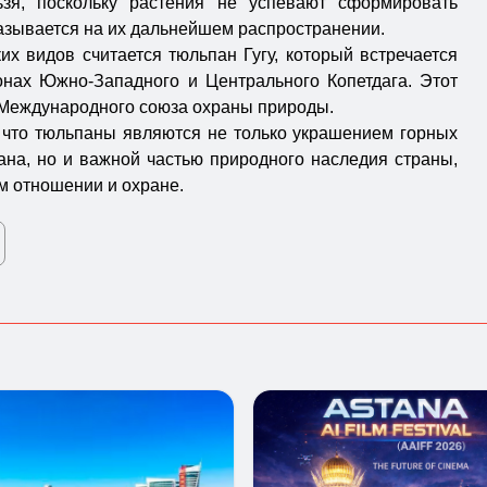
зя, поскольку растения не успевают сформировать
казывается на их дальнейшем распространении.
х видов считается тюльпан Гугу, который встречается
онах Южно-Западного и Центрального Копетдага. Этот
к Международного союза охраны природы.
 что тюльпаны являются не только украшением горных
на, но и важной частью природного наследия страны,
 отношении и охране.