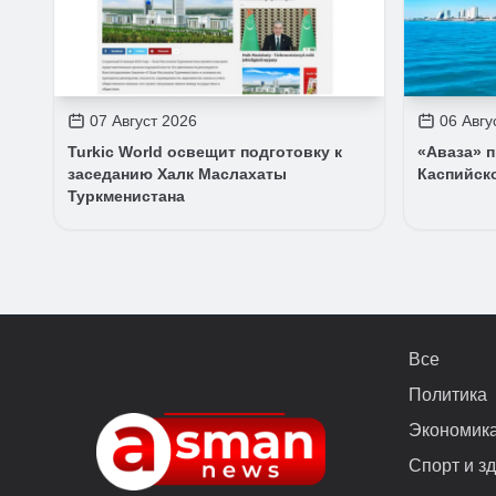
07 Август 2026
06 Авгу
Turkic World освещит подготовку к
«Аваза» 
заседанию Халк Маслахаты
Каспийск
Туркменистана
Все
Политика
Экономик
Спорт и з