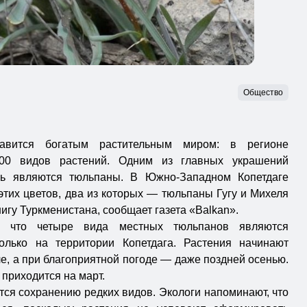
Общество
лавится богатым растительным миром: в регионе
300 видов растений. Одним из главных украшений
сь являются тюльпаны. В Южно-Западном Копетдаге
этих цветов, два из которых — тюльпаны Гугу и Михеля
игу Туркменистана, сообщает газета «Balkan».
т, что четыре вида местных тюльпанов являются
олько на территории Копетдага. Растения начинают
е, а при благоприятной погоде — даже поздней осенью.
приходится на март.
ся сохранению редких видов. Экологи напоминают, что