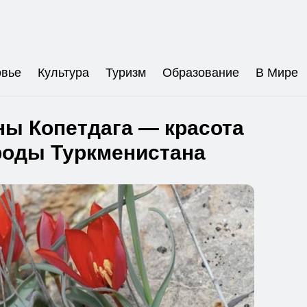
овье
Культура
Туризм
Образование
В Мире
ы Копетдага — красота
роды Туркменистана