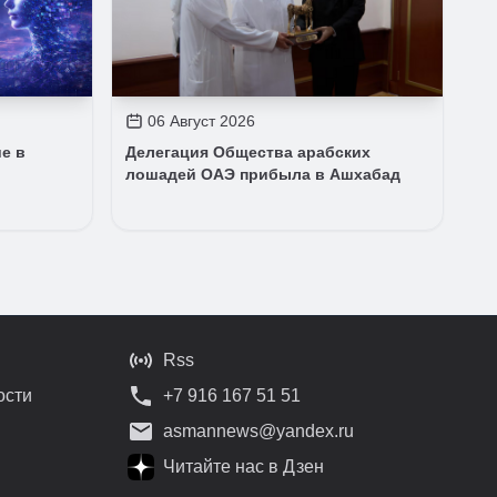
06 Август 2026
е в
Делегация Общества арабских
лошадей ОАЭ прибыла в Ашхабад
Rss
ости
+7 916 167 51 51
asmannews@yandex.ru
Читайте нас в Дзен