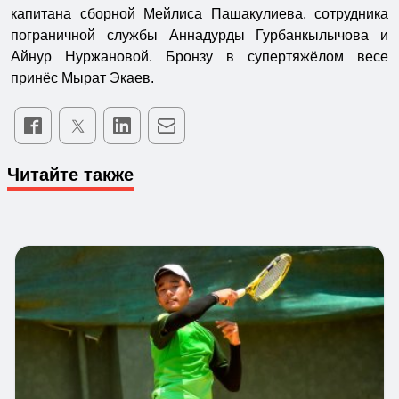
капитана сборной Мейлиса Пашакулиева, сотрудника
пограничной службы Аннадурды Гурбанкылычова и
Айнур Нуржановой. Бронзу в супертяжёлом весе
принёс Мырат Экаев.
Читайте также