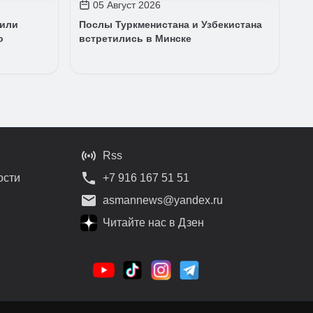
05 Август 2026
дили
Послы Туркменистана и Узбекистана
о
встретились в Минске
Rss
ости
+7 916 167 51 51
asmannews@yandex.ru
Читайте нас в Дзен