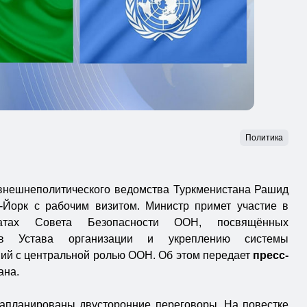
Политика
 внешнеполитического ведомства Туркменистана Рашид
Йорк с рабочим визитом. Министр примет участие в
батах Совета Безопасности ООН, посвящённых
ов Устава организации и укреплению системы
й с центральной ролью ООН. Об этом передает
пресс-
ана.
запланированы двусторонние переговоры. На повестке