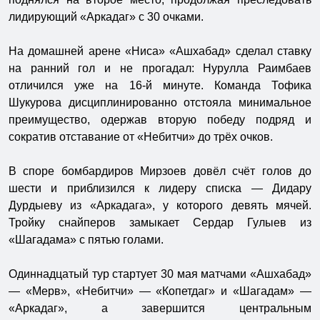
лидирующий «Аркадаг» с 30 очками.
На домашней арене «Ниса» «Ашхабад» сделал ставку
на ранний гол и не прогадал: Нурулла Раимбаев
отличился уже на 16-й минуте. Команда Тофика
Шукурова дисциплинированно отстояла минимальное
преимущество, одержав вторую победу подряд и
сократив отставание от «Небитчи» до трёх очков.
В споре бомбардиров Мирзоев довёл счёт голов до
шести и приблизился к лидеру списка — Дидару
Дурдыеву из «Аркадага», у которого девять мячей.
Тройку снайперов замыкает Сердар Гулыев из
«Шагадама» с пятью голами.
Одиннадцатый тур стартует 30 мая матчами «Ашхабад»
— «Мерв», «Небитчи» — «Копетдаг» и «Шагадам» —
«Аркадаг», а завершится центральным