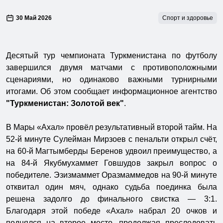
30 Май 2026
Спорт и здоровье
Десятый тур чемпионата Туркменистана по футболу
завершился двумя матчами с противоположными
сценариями, но одинаково важными турнирными
итогами. Об этом сообщает информационное агентство
"Туркменистан: Золотой век"
.
В Мары «Ахал» провёл результативный второй тайм. На
52-й минуте Сулейман Мирзоев с пенальти открыл счёт,
на 60-й Магтымберды Беренов удвоил преимущество, а
на 84-й Якубмухаммет Говшудов закрыл вопрос о
победителе. Эзизмаммет Оразмаммедов на 90-й минуте
отквитал один мяч, однако судьба поединка была
решена задолго до финального свистка — 3:1.
Благодаря этой победе «Ахал» набрал 20 очков и
поднялся на второе место, продолжая преследовать