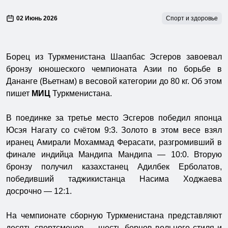
02 Июнь 2026
Спорт и здоровье
Борец из Туркменистана Шаапбас Эсгеров завоевал
бронзу юношеского чемпионата Азии по борьбе в
Дананге (Вьетнам) в весовой категории до 80 кг. Об этом
пишет
МИЦ
Туркменистана.
В поединке за третье место Эсгеров победил японца
Юсэя Нагату со счётом 9:3. Золото в этом весе взял
иранец Амирали Мохаммад Ферасати, разгромивший в
финале индийца Мандипа Мандипа — 10:0. Вторую
бронзу получил казахстанец Адилбек Ерболатов,
победивший таджикистанца Насима Ходжаева
досрочно — 12:1.
На чемпионате сборную Туркменистана представляют
десять спортсменов — шесть борцов вольного стиля и