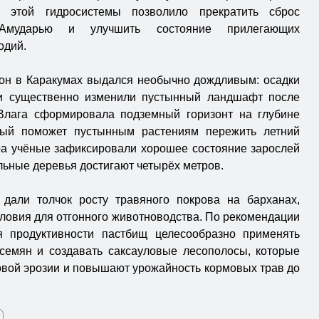
во этой гидросистемы позволило прекратить сброс
мударью и улучшить состояние прилегающих
одий.
он в Каракумах выдался необычно дождливым: осадки
и существенно изменили пустынный ландшафт после
 Влага сформировала подземный горизонт на глубине
орый поможет пустынным растениям пережить летний
ра учёные зафиксировали хорошее состояние зарослей
льные деревья достигают четырёх метров.
дали толчок росту травяного покрова на барханах,
ловия для отгонного животноводства. По рекомендации
 продуктивности пастбищ целесообразно применять
семян и создавать саксауловые лесополосы, которые
овой эрозии и повышают урожайность кормовых трав до