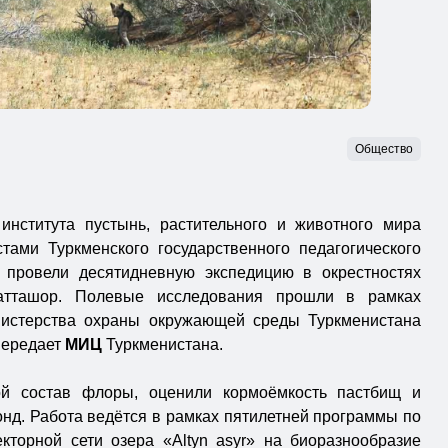
Общество
института пустынь, растительного и животного мира
тами Туркменского государственного педагогического
 провели десятидневную экспедицию в окрестностях
Катташор. Полевые исследования прошли в рамках
нистерства охраны окружающей среды Туркменистана
передает
МИЦ
Туркменистана.
ой состав флоры, оценили кормоёмкость пастбищ и
нд. Работа ведётся в рамках пятилетней программы по
кторной сети озера «Altyn asyr» на биоразнообразие