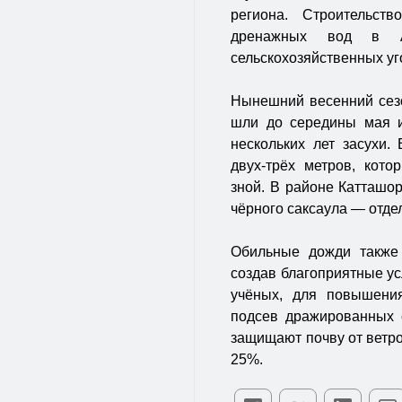
региона. Строительст
дренажных вод в А
сельскохозяйственных уг
Нынешний весенний сез
шли до середины мая 
нескольких лет засухи.
двух-трёх метров, кот
зной. В районе Катташо
чёрного саксаула — отде
Обильные дожди также 
создав благоприятные ус
учёных, для повышения
подсев дражированных 
защищают почву от ветр
25%.