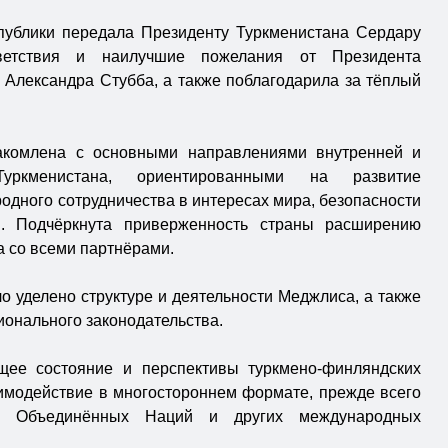
публики передала Президенту Туркменистана Сердару
ветствия и наилучшие пожелания от Президента
 Александра Стубба, а также поблагодарила за тёплый
акомлена с основными направлениями внутренней и
уркменистана, ориентированными на развитие
дного сотрудничества в интересах мира, безопасности
я. Подчёркнута приверженность страны расширению
а со всеми партнёрами.
 уделено структуре и деятельности Меджлиса, а также
онального законодательства.
щее состояние и перспективы туркмено-финляндских
имодействие в многостороннем формате, прежде всего
и Объединённых Наций и других международных