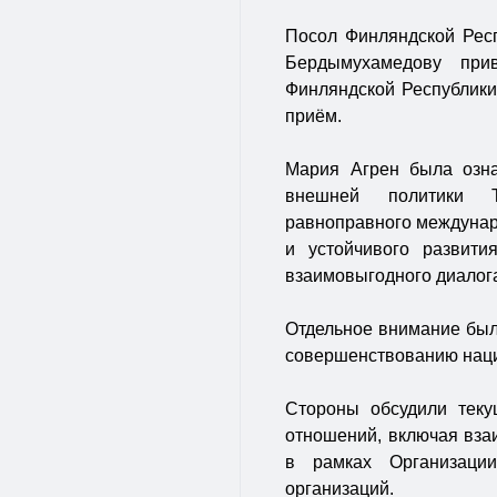
Посол Финляндской Рес
Бердымухамедову при
Финляндской Республики
приём.
Мария Агрен была озн
внешней политики Т
равноправного междунаро
и устойчивого развити
взаимовыгодного диалог
Отдельное внимание было
совершенствованию наци
Стороны обсудили теку
отношений, включая вза
в рамках Организаци
организаций.