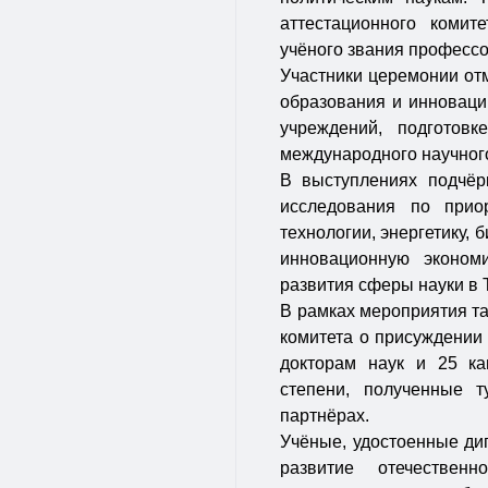
аттестационного комит
учёного звания профессо
Участники церемонии отм
образования и инноваци
учреждений, подготов
международного научного
В выступлениях подчёр
исследования по прио
технологии, энергетику, 
инновационную экономи
развития сферы науки в 
В рамках мероприятия т
комитета о присуждении 
докторам наук и 25 ка
степени, полученные т
партнёрах.
Учёные, удостоенные дип
развитие отечествен