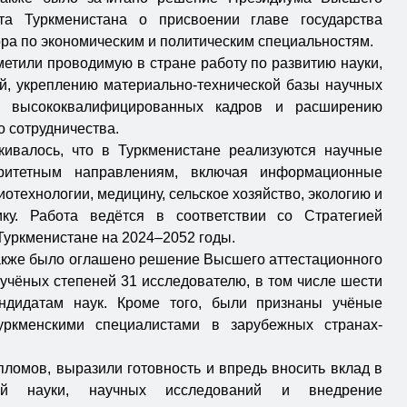
ета Туркменистана о присвоении главе государства
ра по экономическим и политическим специальностям.
етили проводимую в стране работу по развитию науки,
й, укреплению материально-технической базы научных
ке высококвалифицированных кадров и расширению
 сотрудничества.
кивалось, что в Туркменистане реализуются научные
ритетным направлениям, включая информационные
биотехнологии, медицину, сельское хозяйство, экологию и
ку. Работа ведётся в соответствии со Стратегией
Туркменистане на 2024–2052 годы.
акже было оглашено решение Высшего аттестационного
учёных степеней 31 исследователю, в том числе шести
ндидатам наук. Кроме того, были признаны учёные
уркменскими специалистами в зарубежных странах-
ломов, выразили готовность и впредь вносить вклад в
ной науки, научных исследований и внедрение