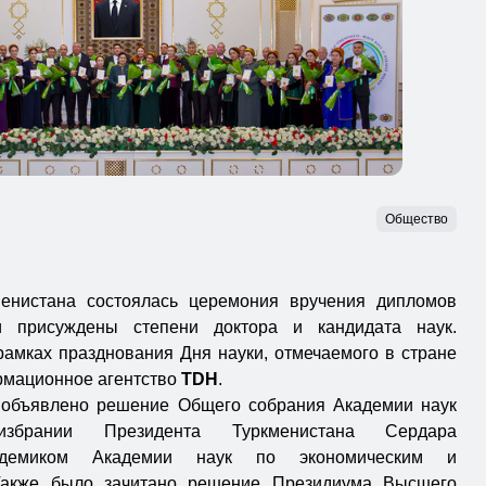
Общество
енистана состоялась церемония вручения дипломов
 присуждены степени доктора и кандидата наук.
амках празднования Дня науки, отмечаемого в стране
рмационное агентство
TDH
.
 объявлено решение Общего собрания Академии наук
збрании Президента Туркменистана Сердара
адемиком Академии наук по экономическим и
 Также было зачитано решение Президиума Высшего