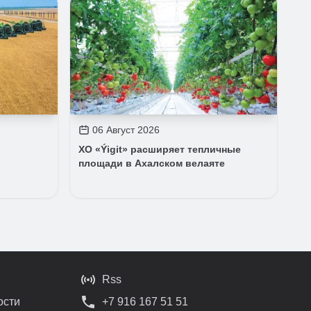
06 Август 2026
ХО «Ýigit» расширяет тепличные
площади в Ахалском велаяте
Rss
ости
+7 916 167 51 51