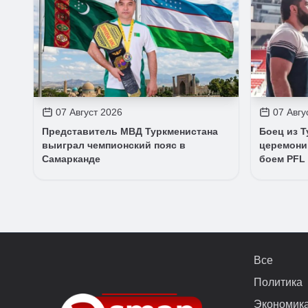
07 Август 2026
07 Авгу
Представитель МВД Туркменистана
Боец из 
выиграл чемпионский пояс в
церемони
Самарканде
боем PFL
Все
Политика
Экономик