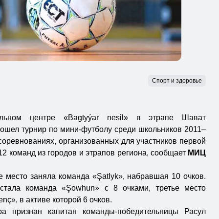
Спорт и здоровье
ельном центре «Bagtyýar nesil» в этрапе Шават
рошел турнир по мини-футболу среди школьников 2011–
соревнованиях, организованных для участников первой
12 команд из городов и этрапов региона, сообщает
МИЦ
 место заняла команда «Şatlyk», набравшая 10 очков.
стала команда «Şowhun» с 8 очками, третье место
ç», в активе которой 6 очков.
ра признан капитан команды-победительницы Расул