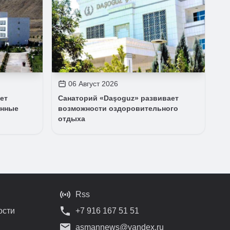
06 Август 2026
ет
Санаторий «Daşoguz» развивает
енные
возможности оздоровительного
отдыха
Rss
ости
+7 916 167 51 51
asmannews@yandex.ru