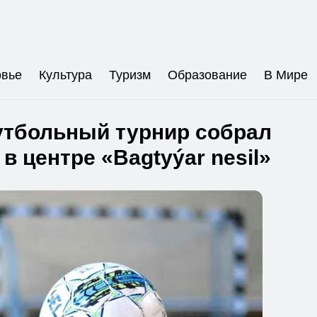
овье
Культура
Туризм
Образование
В Мире
утбольный турнир собрал
 в центре «Bagtyýar nesil»