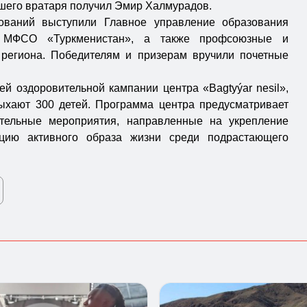
чшего вратаря получил Эмир Халмурадов.
ований выступили Главное управление образования
а, МФСО «Туркменистан», а также профсоюзные и
 региона. Победителям и призерам вручили почетные
ей оздоровительной кампании центра «Bagtyýar nesil»,
ыхают 300 детей. Программа центра предусматривает
тельные мероприятия, направленные на укрепление
ацию активного образа жизни среди подрастающего