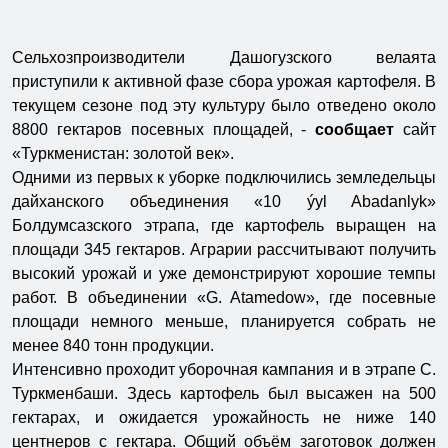
Сельхозпроизводители Дашогузского велаята
приступили к активной фазе сбора урожая картофеля. В
текущем сезоне под эту культуру было отведено около
8800 гектаров посевных площадей, -
сообщает
сайт
«Туркменистан: золотой век».
Одними из первых к уборке подключились земледельцы
дайханского объединения «10 ýyl Abadanlyk»
Болдумсазского этрапа, где картофель выращен на
площади 345 гектаров. Аграрии рассчитывают получить
высокий урожай и уже демонстрируют хорошие темпы
работ. В объединении «G. Atamedow», где посевные
площади немного меньше, планируется собрать не
менее 840 тонн продукции.
Интенсивно проходит уборочная кампания и в этрапе С.
Туркменбаши. Здесь картофель был высажен на 500
гектарах, и ожидается урожайность не ниже 140
центнеров с гектара. Общий объём заготовок должен