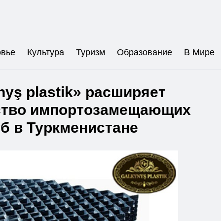
овье
Культура
Туризм
Образование
В Мире
nyş plastik» расширяет
ство импортозамещающих
уб в Туркменистане