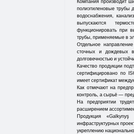
Компания производит ши
полиэтиленовые трубы д
водоснабжения, канали
выпускаются термос
функционировать при в
трубы, применяемые в эл
Отдельное направлени
сточных и дождевых в
долговечностью и устойч
Качество продукции под
сертифицировано по I
имеет сертификат междун
Как отмечают на предпр
контроль, а сырьё — пре
На предприятии трудя
расширением ассортимен
Продукция «Galkynyş 
инфраструктурных проек
укреплению национально