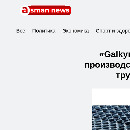
Все
Политика
Экономика
Спорт и здор
«Galky
производ
тр