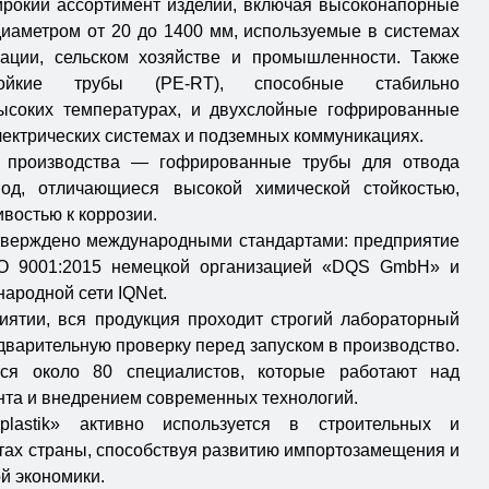
рокий ассортимент изделий, включая высоконапорные
иаметром от 20 до 1400 мм, используемые в системах
зации, сельском хозяйстве и промышленности. Также
тойкие трубы (PE-RT), способные стабильно
ысоких температурах, и двухслойные гофрированные
ектрических системах и подземных коммуникациях.
е производства — гофрированные трубы для отвода
од, отличающиеся высокой химической стойкостью,
ивостью к коррозии.
тверждено международными стандартами: предприятие
SO 9001:2015 немецкой организацией «DQS GmbH» и
ародной сети IQNet.
иятии, вся продукция проходит строгий лабораторный
дварительную проверку перед запуском в производство.
тся около 80 специалистов, которые работают над
та и внедрением современных технологий.
plastik» активно используется в строительных и
тах страны, способствуя развитию импортозамещения и
й экономики.