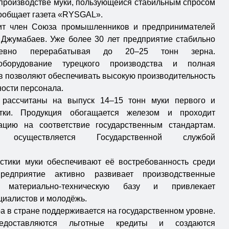
производстве муки, пользующейся стабильным спросом
сообщает газета «RYSGAL».
ит член Союза промышленников и предпринимателей
Джумабаев. Уже более 30 лет предприятие стабильно
дневно перерабатывая до 20–25 тонн зерна.
 оборудование турецкого производства и полная
в позволяют обеспечивать высокую производительность
ости персонала.
 рассчитаны на выпуск 14–15 тонн муки первого и
тки. Продукция обогащается железом и проходит
ацию на соответствие государственным стандартам.
 осуществляется Государственной службой
стики муки обеспечивают её востребованность среди
редприятие активно развивает производственные
 материально-техническую базу и привлекает
иалистов и молодёжь.
ра в стране поддерживается на государственном уровне.
едоставляются льготные кредиты и создаются