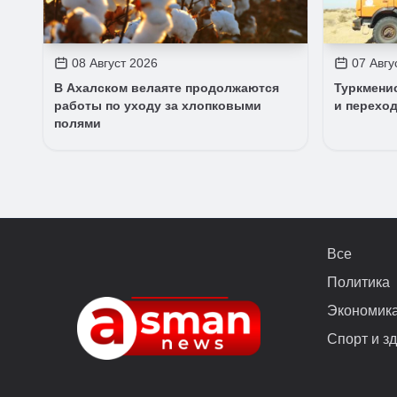
08 Август 2026
07 Авгу
В Ахалском велаяте продолжаются
Туркмени
работы по уходу за хлопковыми
и переход
полями
Все
Политика
Экономик
Спорт и з