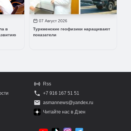
07 Август 2026
ла в
Туркменские геофизики наращивают
азвитию
показатели
Rss
ости
+7 916 167 51 51
asmannews@yandex.ru
Читайте нас в Дзен