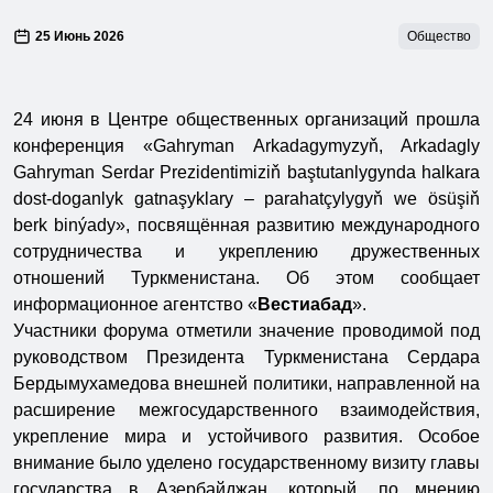
25 Июнь 2026
Общество
24 июня в Центре общественных организаций прошла
конференция «Gahryman Arkadagymyzyň, Arkadagly
Gahryman Serdar Prezidentimiziň baştutanlygynda halkara
dost-doganlyk gatnaşyklary – parahatçylygyň we ösüşiň
berk binýady», посвящённая развитию международного
сотрудничества и укреплению дружественных
отношений Туркменистана. Об этом сообщает
информационное агентство «
Вестиабад
».
Участники форума отметили значение проводимой под
руководством Президента Туркменистана Сердара
Бердымухамедова внешней политики, направленной на
расширение межгосударственного взаимодействия,
укрепление мира и устойчивого развития. Особое
внимание было уделено государственному визиту главы
государства в Азербайджан, который, по мнению