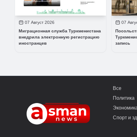
07 Август 2026
07 Авгу
Миграционная служба Туркменистана
Посольст
внедрила электронную регистрацию
Туркмени
иностранцев
запись
Все
Политика
Экономик
Спорт и з