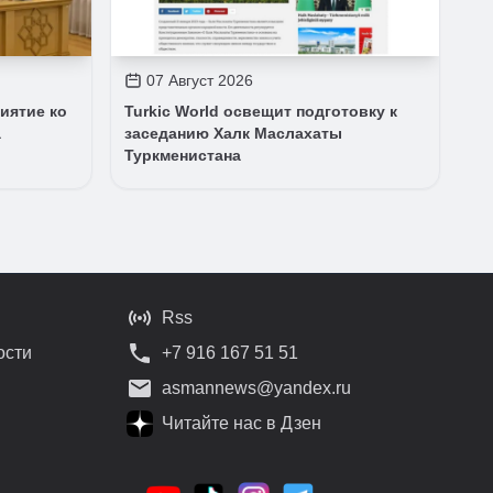
07 Август 2026
иятие ко
Turkic World освещит подготовку к
а
заседанию Халк Маслахаты
Туркменистана
Rss
ости
+7 916 167 51 51
asmannews@yandex.ru
Читайте нас в Дзен