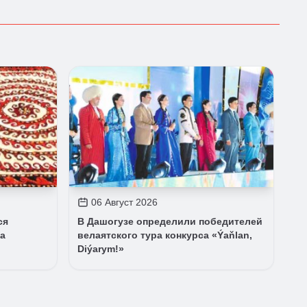
06 Август 2026
ся
В Дашогузе определили победителей
а
велаятского тура конкурса «Ýaňlan,
Diýarym!»