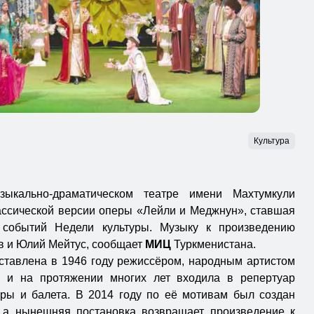
Культура
зыкально-драматическом театре имени Махтумкули
ассической версии оперы «Лейли и Меджнун», ставшая
 событий Недели культуры. Музыку к произведению
в и Юлий Мейтус, сообщает
МИЦ
Туркменистана.
тавлена в 1946 году режиссёром, народным артистом
и на протяжении многих лет входила в репертуар
еры и балета. В 2014 году по её мотивам был создан
, а нынешняя постановка возвращает произведение к