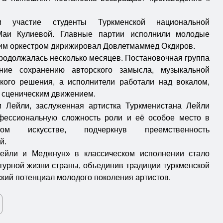
 участие студенты Туркменской национальной
Маи Кулиевой. Главные партии исполнили молодые
им оркестром дирижировал Довлетмаммед Окдиров.
родолжалась несколько месяцев. Постановочная группа
ние сохранению авторского замысла, музыкальной
кого решения, а исполнители работали над вокалом,
и сценическим движением.
и Лейли, заслуженная артистка Туркменистана Лейли
фессиональную сложность роли и её особое место в
ом искусстве, подчеркнув преемственность
й.
ейли и Меджнун» в классическом исполнении стало
турной жизни страны, объединив традиции туркменской
кий потенциал молодого поколения артистов.