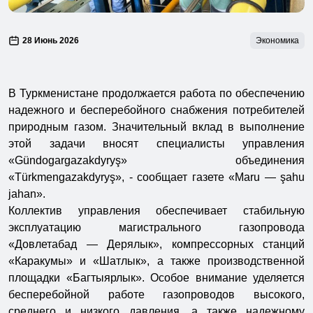
28 Июнь 2026
Экономика
В Туркменистане продолжается работа по обеспечению
надежного и бесперебойного снабжения потребителей
природным газом. Значительный вклад в выполнение
этой задачи вносят специалисты управления
«Gündogargazakdyryş» объединения
«Türkmengazakdyryş», - сообщает газете «Maru — şahu
jahan».
Коллектив управления обеспечивает стабильную
эксплуатацию магистрального газопровода
«Довлетабад — Дерялык», компрессорных станций
«Каракумы» и «Шатлык», а также производственной
площадки «Багтыярлык». Особое внимание уделяется
бесперебойной работе газопроводов высокого,
среднего и низкого давления, а также надежному