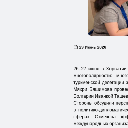
29 Июнь 2026
26–27 июня в Хорватии
многополярности: мно
туркменской делегации 
Мяхри Бяшимова провел
Болгарии Иванкой Ташев
Стороны обсудили персп
в политико-дипломатичес
сферах. Отмечена эфф
международных организа