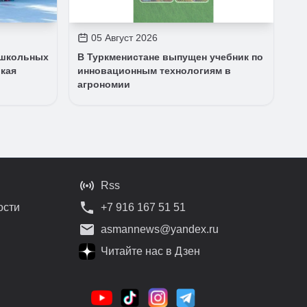
05 Август 2026
 школьных
В Туркменистане выпущен учебник по
кая
инновационным технологиям в
агрономии
Rss
ости
+7 916 167 51 51
asmannews@yandex.ru
Читайте нас в Дзен