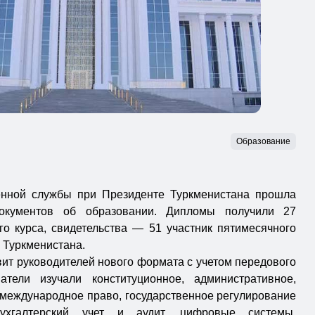
Образование
енной службы при Президенте Туркменистана прошла
окументов об образовании. Дипломы получили 27
го курса, свидетельства — 51 участник пятимесячного
Ц
Туркменистана.
ит руководителей нового формата с учетом передового
тели изучали конституционное, административное,
 международное право, государственное регулирование
бухгалтерский учет и аудит, цифровые системы,