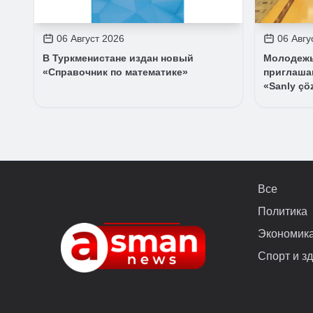
06 Август 2026
06 Авгу
В Туркменистане издан новый
Молодежь
«Справочник по математике»
приглашаю
«Sanly çö
Все
Политика
Экономик
Спорт и з