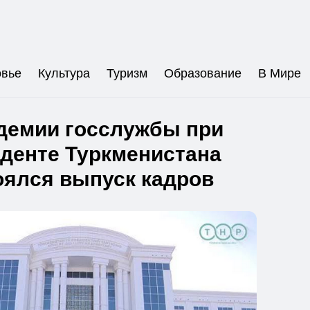
овье
Культура
Туризм
Образование
В Мире
демии госслужбы при
денте Туркменистана
оялся выпуск кадров