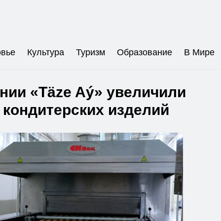
овье
Культура
Туризм
Образование
В Мире
нии «Täze Aý» увеличили
 кондитерских изделий