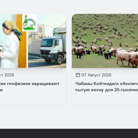
ст 2026
07 Август 2026
кие геофизики наращивают
Чабаны Койтендага обеспе
ли
сытую весну для 20-тысячн