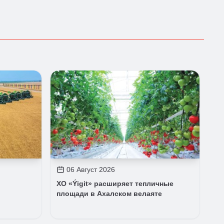
06 Август 2026
ХО «Ýigit» расширяет тепличные
площади в Ахалском велаяте