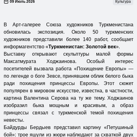
09 Июль 2026
Культура
В Арт-галерее Союза художников Туркменистана
обновилась экспозиция. Около 50 туркменских
художников представили более 140 работ, сообщает
информагентство «
Туркменистан: Золотой век
».
Выставку открывают скульптуры малой формы
Максатмурата Ходжаинова. Особый интерес
посетителей вызвала работа «Похищение Европы» —
по легенде о боге Зевсе, принявшем облик белого быка
ради похищения принцессы Европы. Этот сюжет
популярен в мировом искусстве, известна, в частности,
картина Валентина Серова на ту же тему. Ходжаинов
изобразил быка мощным и красивым, а образ
принцессы связал с туркменской темой похищения
невесты.
Байдурды Бердыев представил картину «Петушиный
бой»: трое яшули из жюри наблюдают за схваткой двух