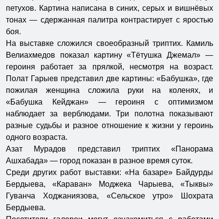
петухов. Картина написана в синих, серых и вишнёвых
тонах — сдержанная палитра контрастирует с яростью
боя.
На выставке сложился своеобразный триптих. Камиль
Велиахмедов показал картину «Тётушка Джемал» —
героиня работает за прялкой, несмотря на возраст.
Полат Гарыев представил две картины: «Бабушка», где
пожилая женщина сложила руки на коленях, и
«Бабушка Кейджан» — героиня с оптимизмом
наблюдает за верблюдами. Три полотна показывают
разные судьбы и разное отношение к жизни у героинь
одного возраста.
Азат Мурадов представил триптих «Панорама
Ашхабада» — город показан в разное время суток.
Среди других работ выставки: «На базаре» Байдурды
Бердыева, «Караван» Моджека Чарыева, «Тыквы»
Гуванча Ходжаниязова, «Сельское утро» Шохрата
Бердыева.