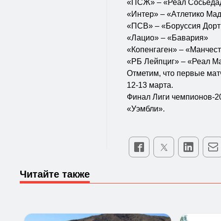
«ПСЖ» – «Реал Сосьеда
«Интер» – «Атлетико Ма
«ПСВ» – «Боруссия Дор
«Лацио» – «Бавария»
«Копенгаген» – «Манчес
«РБ Лейпциг» – «Реал М
Отметим, что первые матч
12-13 марта.
Финал Лиги чемпионов-20
«Уэмбли».
Читайте также