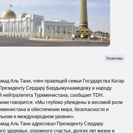
Политика
мад Аль Тани, член правящей семьи Государства Катар
Президенту Сердару Бердымухаамедову и народу
й нейтралитета Туркменистана, сообщает TDH.
нии говорится: «Мы глубоко убеждены в весомой роли
ркменистана в обеспечении мира, безопасности и
альном и международном уровне».
амад Аль Тани адресовал Президенту Сердару
о здоровья, огромного счастья, долгих лет жизни и