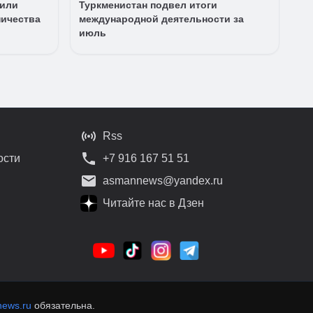
дили
Туркменистан подвел итоги
ничества
международной деятельности за
июль
Rss
ости
+7 916 167 51 51
asmannews@yandex.ru
Читайте нас в Дзен
ews.ru
обязательна.