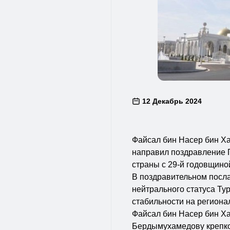
12 Декабрь 2024
Файсал бин Насер бин Ха
направил поздравление 
страны с 29-й годовщино
В поздравительном посла
нейтрального статуса Ту
стабильности на регион
Файсал бин Насер бин Х
Бердымухамедову крепког