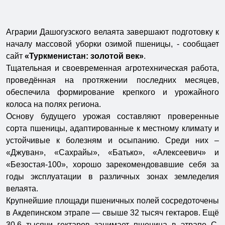
Аграрии Дашогузского велаята завершают подготовку к
началу массовой уборки озимой пшеницы, - сообщает
сайт
«Туркменистан: золотой век»
.
Тщательная и своевременная агротехническая работа,
проведённая на протяжении последних месяцев,
обеспечила формирование крепкого и урожайного
колоса на полях региона.
Основу будущего урожая составляют проверенные
сорта пшеницы, адаптированные к местному климату и
устойчивые к болезням и осыпанию. Среди них –
«Джуван», «Сахрайы», «Батько», «Алексеевич» и
«Безостая-100», хорошо зарекомендовавшие себя за
годы эксплуатации в различных зонах земледелия
велаята.
Крупнейшие площади пшеничных полей сосредоточены
в Акдепинском этрапе — свыше 32 тысяч гектаров. Ещё
30,6 тысячи гектаров занимает пшеница в этрапе С.